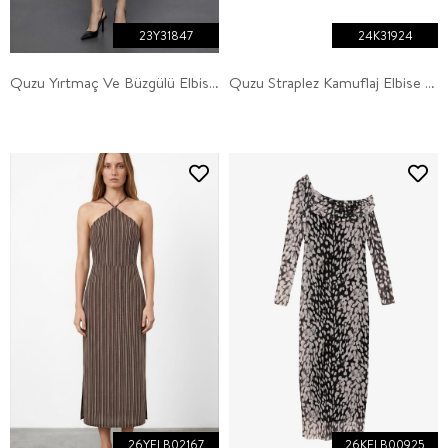
23Y31847
24K31924
Quzu Yırtmaç Ve Büzgülü Elbise Fuşya
Quzu Straplez Kamuflaj Elbise Haki
26YELB02167
26KELB00925