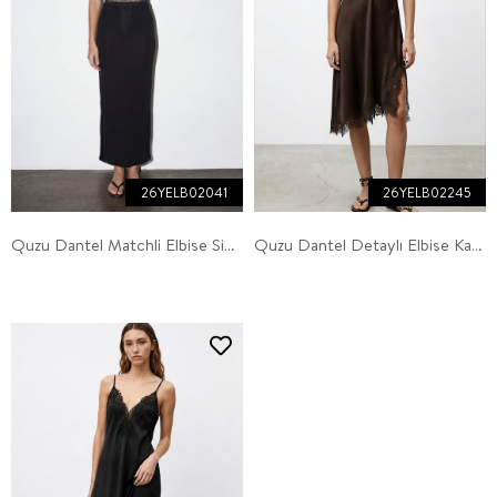
26YELB02041
26YELB02245
Quzu Dantel Matchli Elbise Siyah
Quzu Dantel Detaylı Elbise Kahve