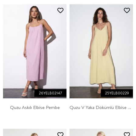
26YELB02147
25YELB00229
Quzu Askılı Elbise Pembe
Quzu V Yaka Dökümlü Elbise Sarı