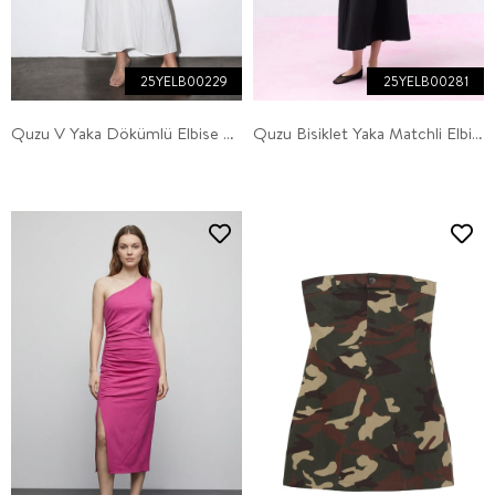
25YELB00229
25YELB00281
Quzu V Yaka Dökümlü Elbise Ekru
Quzu Bisiklet Yaka Matchli Elbise Siyah