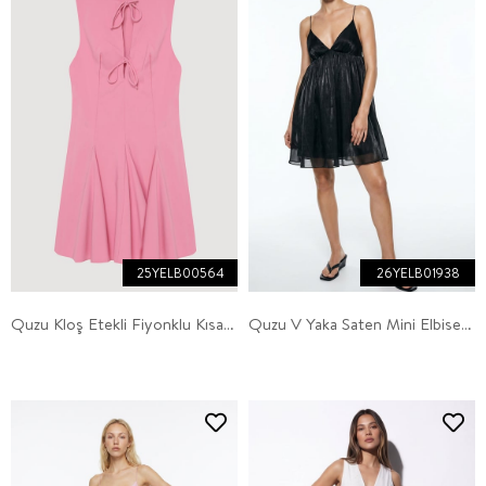
25YELB00564
26YELB01938
Quzu Kloş Etekli Fiyonklu Kısa Elbise Pembe
Quzu V Yaka Saten Mini Elbise Siyah