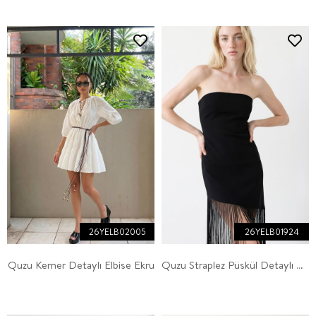
26YELB02005
26YELB01924
Quzu Kemer Detaylı Elbise Ekru
Quzu Straplez Püskül Detaylı Elbise Siyah