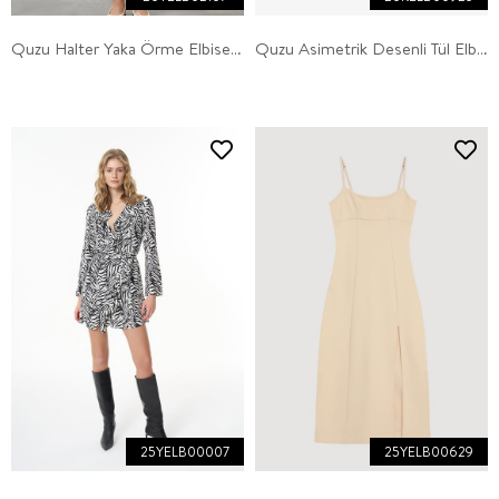
Quzu Halter Yaka Örme Elbise Kahve
Quzu Asimetrik Desenli Tül Elbise Siyah
25YELB00007
25YELB00629