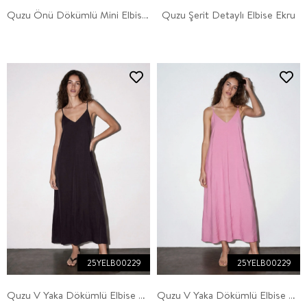
Quzu Önü Dökümlü Mini Elbise Ekru
Quzu Şerit Detaylı Elbise Ekru
25YELB00229
25YELB00229
Quzu V Yaka Dökümlü Elbise Siyah
Quzu V Yaka Dökümlü Elbise Pembe