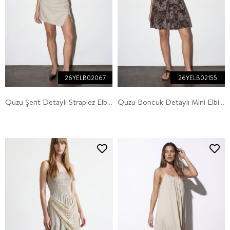
26YELB02067
26YELB02155
Quzu Şerit Detaylı Straplez Elbise Bej
Quzu Boncuk Detaylı Mini Elbise Kahve