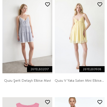
26YELB02017
26YELB01938
Quzu Şerit Detaylı Elbise Mavi
Quzu V Yaka Saten Mini Elbise Sarı