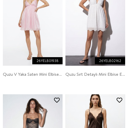
26YELB01938
26YELB02162
Quzu V Yaka Saten Mini Elbise Pembe
Quzu Sırt Detaylı Mini Elbise Ekru