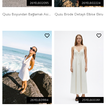
26YELB02095
26YELB02224
Quzu Boyundan Bağlamalı Asimetrik Elbise Krem
Quzu Brode Detaylı Elbise Ekru
26YELB01994
25YELB00391