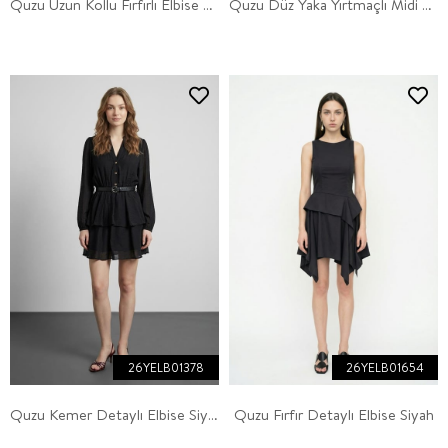
Quzu Uzun Kollu Fırfırlı Elbise Siyah
Quzu Düz Yaka Yırtmaçlı Midi Elbise Taş
26YELB01378
26YELB01654
Quzu Kemer Detaylı Elbise Siyah
Quzu Fırfır Detaylı Elbise Siyah