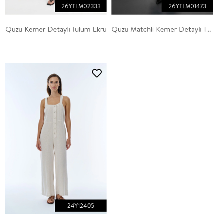
26YTLM02333
26YTLM01473
Quzu Kemer Detaylı Tulum Ekru
Quzu Matchli Kemer Detaylı Tulum Siyah
24Y12405