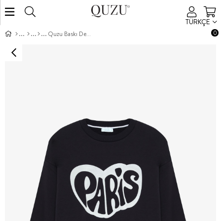
TÜRKÇE
0
Quzu Baskı Detaylı Sweatshirt Lacivert