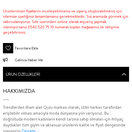
Ürünlerimizin fiyatlarını inceleyebilmeniz ve sipariş oluşturabilmeniz için
sitemize üyeliğinizi tamamlamanız gerekmektedir. Sizi aramızda görmek için
sabırsızlanıyoruz. Site üzerinden online olarak alışveriş yapmak
istemiyorsanız 0542 520 75 10 numaralı toptan mağazamız ile iletişime
geçebilirsiniz.
Favorilere Ekle
Gelince Haber Ver
ÜRÜN ÖZELLIKLERI
HAKKIMIZDA
Trendlerden ilham alan Quzu markası olarak, stilin herkes tarafından
erişilebilir olması amacıyla moda dünyasına yön veriyoruz. Bu
doğrultuda modern kadınların kendi tarzına sahip olmaları için ihtiyaç
duydukları tüm giyim ve aksesuar ürünlerini kalite ve fiyat dengesinde
sunuyoruz.
Devamı...