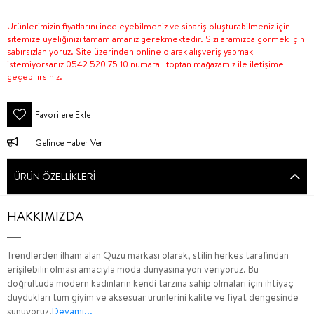
Ürünlerimizin fiyatlarını inceleyebilmeniz ve sipariş oluşturabilmeniz için
sitemize üyeliğinizi tamamlamanız gerekmektedir. Sizi aramızda görmek için
sabırsızlanıyoruz. Site üzerinden online olarak alışveriş yapmak
istemiyorsanız 0542 520 75 10 numaralı toptan mağazamız ile iletişime
geçebilirsiniz.
Favorilere Ekle
Gelince Haber Ver
ÜRÜN ÖZELLIKLERI
HAKKIMIZDA
Trendlerden ilham alan Quzu markası olarak, stilin herkes tarafından
erişilebilir olması amacıyla moda dünyasına yön veriyoruz. Bu
doğrultuda modern kadınların kendi tarzına sahip olmaları için ihtiyaç
duydukları tüm giyim ve aksesuar ürünlerini kalite ve fiyat dengesinde
sunuyoruz.
Devamı...