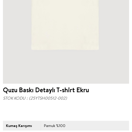
Quzu Baskı Detaylı T-shirt Ekru
STOK KODU
(25YTSH00512-002)
Kumaş Karışımı
Pamuk %100