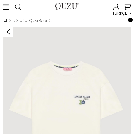
TÜRKÇE
0
Quzu Baskı Detaylı T-shirt Ekru