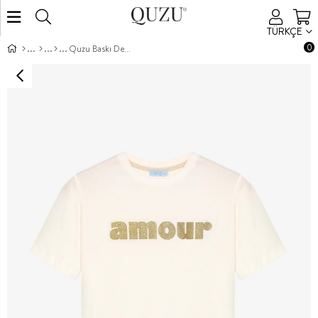
TÜRKÇE
0
Quzu Baskı Detaylı T-shirt Ekru