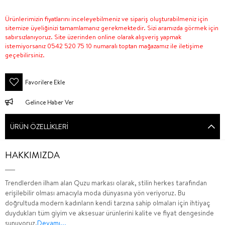
Ürünlerimizin fiyatlarını inceleyebilmeniz ve sipariş oluşturabilmeniz için
sitemize üyeliğinizi tamamlamanız gerekmektedir. Sizi aramızda görmek için
sabırsızlanıyoruz. Site üzerinden online olarak alışveriş yapmak
istemiyorsanız 0542 520 75 10 numaralı toptan mağazamız ile iletişime
geçebilirsiniz.
Favorilere Ekle
Gelince Haber Ver
ÜRÜN ÖZELLIKLERI
HAKKIMIZDA
Trendlerden ilham alan Quzu markası olarak, stilin herkes tarafından
erişilebilir olması amacıyla moda dünyasına yön veriyoruz. Bu
doğrultuda modern kadınların kendi tarzına sahip olmaları için ihtiyaç
duydukları tüm giyim ve aksesuar ürünlerini kalite ve fiyat dengesinde
sunuyoruz.
Devamı...