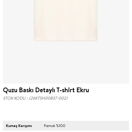
Quzu Baskı Detaylı T-shirt Ekru
STOK KODU
(26KTSH00837-002)
Kumaş Karışımı
Pamuk %100