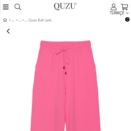
TÜRKÇE
0
Quzu Beli Lastikli Bol Paça Pantolon Pembe