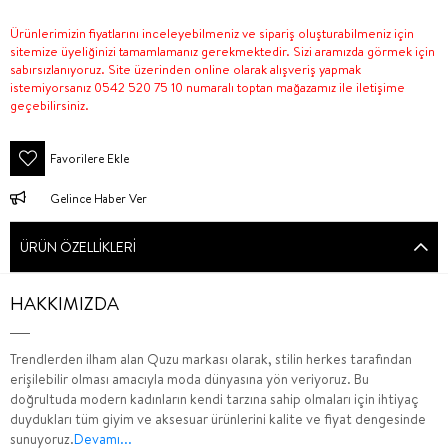
Ürünlerimizin fiyatlarını inceleyebilmeniz ve sipariş oluşturabilmeniz için
sitemize üyeliğinizi tamamlamanız gerekmektedir. Sizi aramızda görmek için
sabırsızlanıyoruz. Site üzerinden online olarak alışveriş yapmak
istemiyorsanız 0542 520 75 10 numaralı toptan mağazamız ile iletişime
geçebilirsiniz.
Favorilere Ekle
Gelince Haber Ver
ÜRÜN ÖZELLIKLERI
HAKKIMIZDA
Trendlerden ilham alan Quzu markası olarak, stilin herkes tarafından
erişilebilir olması amacıyla moda dünyasına yön veriyoruz. Bu
doğrultuda modern kadınların kendi tarzına sahip olmaları için ihtiyaç
duydukları tüm giyim ve aksesuar ürünlerini kalite ve fiyat dengesinde
sunuyoruz.
Devamı...