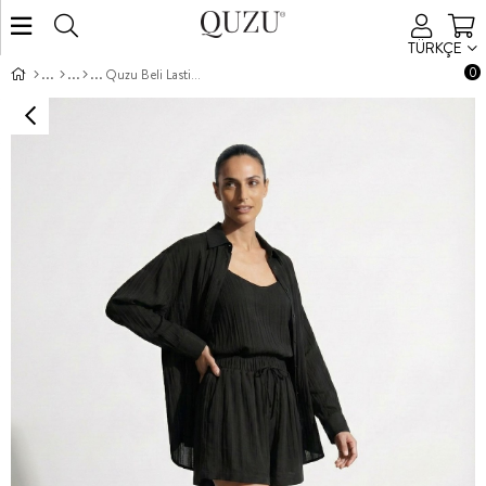
TÜRKÇE
0
Quzu Beli Lastikli Şort Siyah