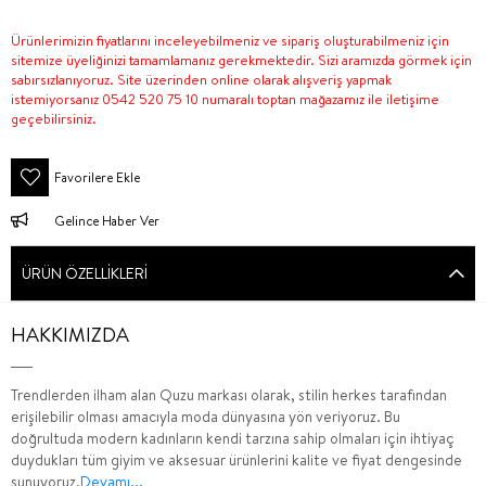
Ürünlerimizin fiyatlarını inceleyebilmeniz ve sipariş oluşturabilmeniz için
sitemize üyeliğinizi tamamlamanız gerekmektedir. Sizi aramızda görmek için
sabırsızlanıyoruz. Site üzerinden online olarak alışveriş yapmak
istemiyorsanız 0542 520 75 10 numaralı toptan mağazamız ile iletişime
geçebilirsiniz.
Favorilere Ekle
Gelince Haber Ver
ÜRÜN ÖZELLIKLERI
HAKKIMIZDA
Trendlerden ilham alan Quzu markası olarak, stilin herkes tarafından
erişilebilir olması amacıyla moda dünyasına yön veriyoruz. Bu
doğrultuda modern kadınların kendi tarzına sahip olmaları için ihtiyaç
duydukları tüm giyim ve aksesuar ürünlerini kalite ve fiyat dengesinde
sunuyoruz.
Devamı...