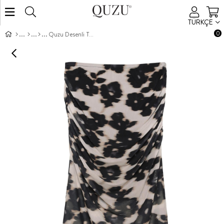
TÜRKÇE
0
Quzu Desenli Tül Etek Siyah