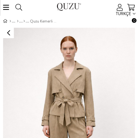
TÜRKÇE
0
Quzu Kemerli Saten Bermuda Şort Bej