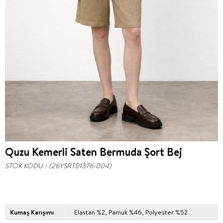
Quzu Kemerli Saten Bermuda Şort Bej
STOK KODU
(26YSRT01376-004)
Kumaş Karışımı
Elastan %2, Pamuk %46, Polyester %52