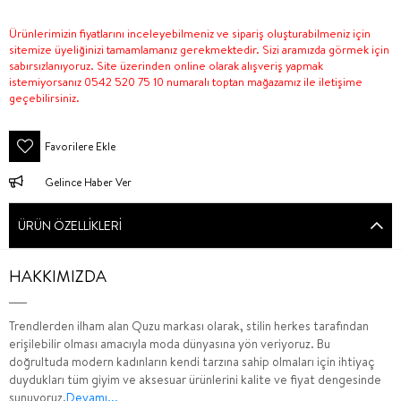
Ürünlerimizin fiyatlarını inceleyebilmeniz ve sipariş oluşturabilmeniz için
sitemize üyeliğinizi tamamlamanız gerekmektedir. Sizi aramızda görmek için
sabırsızlanıyoruz. Site üzerinden online olarak alışveriş yapmak
istemiyorsanız 0542 520 75 10 numaralı toptan mağazamız ile iletişime
geçebilirsiniz.
Favorilere Ekle
Gelince Haber Ver
ÜRÜN ÖZELLIKLERI
HAKKIMIZDA
Trendlerden ilham alan Quzu markası olarak, stilin herkes tarafından
erişilebilir olması amacıyla moda dünyasına yön veriyoruz. Bu
doğrultuda modern kadınların kendi tarzına sahip olmaları için ihtiyaç
duydukları tüm giyim ve aksesuar ürünlerini kalite ve fiyat dengesinde
sunuyoruz.
Devamı...