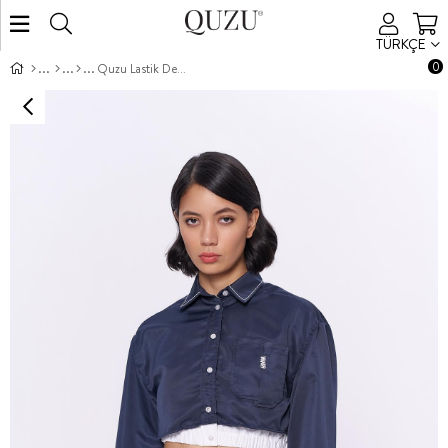
TÜRKÇE
0
Quzu Lastik Detaylı Gömlek Lacivert