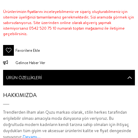
Ürünlerimizin fiyatlarını inceleyebilmeniz ve sipariş oluşturabilmeniz için
sitemize üyeliğinizi tamamlamanız gerekmektedir. Sizi aramızda görmek için
sabırsızlanıyoruz. Site üzerinden online olarak alışveriş yapmak
istemiyorsanız 0542 520 75 10 numaralı toptan mağazamız ile iletişime
geçebilirsiniz.
Favorilere Ekle
Gelince Haber Ver
ÜRÜN ÖZELLIKLERI
HAKKIMIZDA
Trendlerden ilham alan Quzu markası olarak, stilin herkes tarafından
erişilebilir olması amacıyla moda dünyasına yön veriyoruz. Bu
doğrultuda modern kadınların kendi tarzına sahip olmaları için ihtiyaç
duydukları tüm giyim ve aksesuar ürünlerini kalite ve fiyat dengesinde
sunuyoruz.
Devamı...