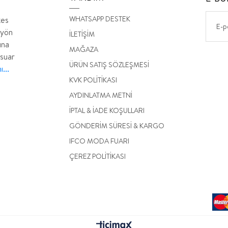
WHATSAPP DESTEK
kes
 yön
İLETİŞİM
ına
MAĞAZA
esuar
ÜRÜN SATIŞ SÖZLEŞMESİ
...
KVK POLİTİKASI
AYDINLATMA METNİ
İPTAL & İADE KOŞULLARI
GÖNDERİM SÜRESİ & KARGO
IFCO MODA FUARI
ÇEREZ POLİTİKASI