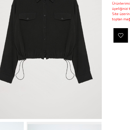
Ürünlerimiz
üyeliğinizi
Site üzeri
toptan mağa