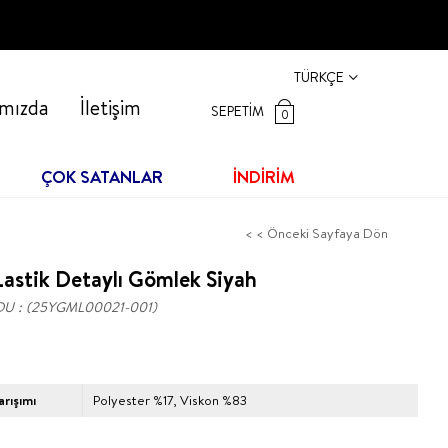
TÜRKÇE
mızda
İletişim
SEPETIM
0
ÇOK SATANLAR
İNDİRİM
< < Önceki Sayfaya Dön
astik Detaylı Gömlek Siyah
DU
(25YGML00021-001)
rışımı
Polyester %17, Viskon %83