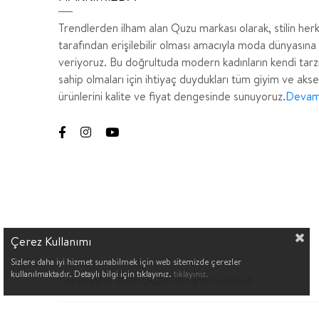
Trendlerden ilham alan Quzu markası olarak, stilin her
tarafından erişilebilir olması amacıyla moda dünyasına
veriyoruz. Bu doğrultuda modern kadınların kendi tarz
sahip olmaları için ihtiyaç duydukları tüm giyim ve aks
ürünlerini kalite ve fiyat dengesinde sunuyoruz.
Devamı
Çerez Kullanımı
Sizlere daha iyi hizmet sunabilmek için web sitemizde çerezler
kullanılmaktadır. Detaylı bilgi için tıklayınız.
tıklayınız.
Copyright © 2020 QUZU. All rights reserved.