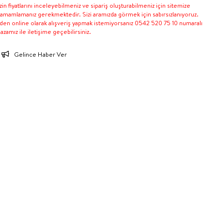
in fiyatlarını inceleyebilmeniz ve sipariş oluşturabilmeniz için sitemize
 tamamlamanız gerekmektedir. Sizi aramızda görmek için sabırsızlanıyoruz.
nden online olarak alışveriş yapmak istemiyorsanız 0542 520 75 10 numaralı
zamız ile iletişime geçebilirsiniz.
Gelince Haber Ver