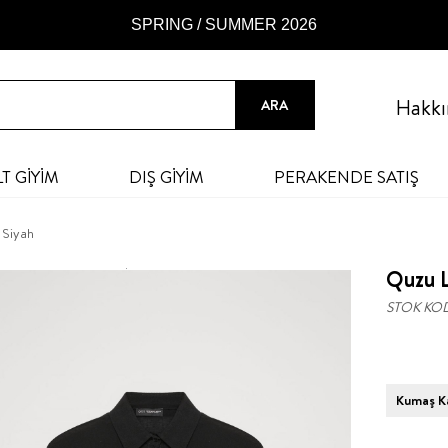
SPRING / SUMMER 2026
Hakkı
LT GİYİM
DIŞ GİYİM
PERAKENDE SATIŞ
 Siyah
Quzu L
STOK KO
Kumaş Ka