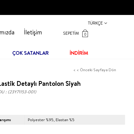
TÜRKÇE
mızda
İletişim
SEPETIM
0
ÇOK SATANLAR
İNDİRİM
< < Önceki Sayfaya Dön
astik Detaylı Pantolon Siyah
DU
(23Y71153-001)
rışımı
Polyester %95, Elastan %5