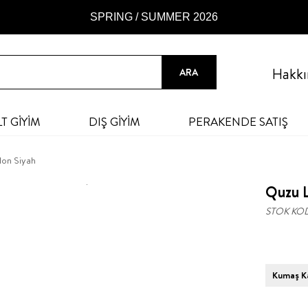
SPRING / SUMMER 2026
Hakkı
LT GİYİM
DIŞ GİYİM
PERAKENDE SATIŞ
lon Siyah
Quzu L
STOK KO
Kumaş Ka