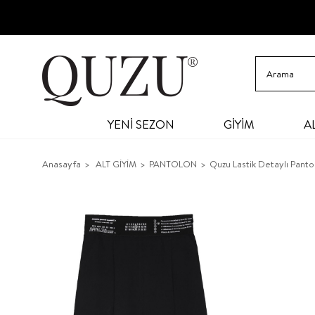
YENİ SEZON
GİYİM
A
Anasayfa
ALT GİYİM
PANTOLON
Quzu Lastik Detaylı Panto