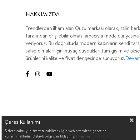
HAKKIMIZDA
Trendlerden ilham alan Quzu markası olarak, stilin her
tarafından erişilebilir olması amacıyla moda dünyasına
veriyoruz. Bu doğrultuda modern kadınların kendi tarz
sahip olmaları için ihtiyaç duydukları tüm giyim ve aks
ürünlerini kalite ve fiyat dengesinde sunuyoruz.
Devamı
Çerez Kullanımı
Sizlere daha iyi hizmet sunabilmek için web sitemizde çerezler
kullanılmaktadır. Detaylı bilgi için tıklayınız.
tıklayınız.
Copyright © 2020 QUZU. All rights reserved.