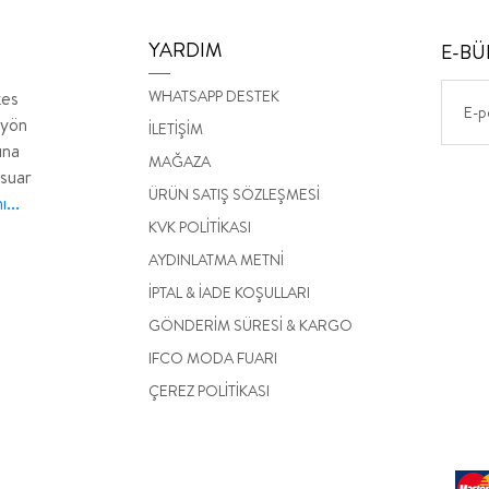
YARDIM
E-BÜ
WHATSAPP DESTEK
kes
 yön
İLETİŞİM
ına
MAĞAZA
esuar
ÜRÜN SATIŞ SÖZLEŞMESİ
...
KVK POLİTİKASI
AYDINLATMA METNİ
İPTAL & İADE KOŞULLARI
GÖNDERİM SÜRESİ & KARGO
IFCO MODA FUARI
ÇEREZ POLİTİKASI