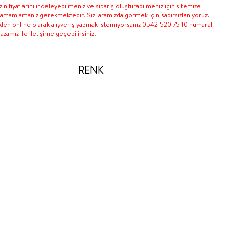
in fiyatlarını inceleyebilmeniz ve sipariş oluşturabilmeniz için sitemize
 tamamlamanız gerekmektedir. Sizi aramızda görmek için sabırsızlanıyoruz.
nden online olarak alışveriş yapmak istemiyorsanız 0542 520 75 10 numaralı
zamız ile iletişime geçebilirsiniz.
RENK