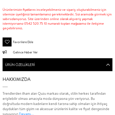
Ürünlerimizin fiyatlarını inceleyebilmeniz ve sipariş oluşturabilmeniz için
sitemize üyeliğinizi tamamlamanız gerekmektedir. Sizi aramızda görmek için
sabırsızlanıyoruz. Site üzerinden online olarak alışveriş yapmak
istemiyorsanız 0542 520 75 10 numaralı toptan mağazamız ile iletişime
geçebilirsiniz.
Favorilere Ekle
Gelince Haber Ver
ÜRÜN ÖZELLIKLERI
HAKKIMIZDA
Trendlerden ilham alan Quzu markası olarak, stilin herkes tarafından
erişilebilir olması amacıyla moda dünyasına yön veriyoruz. Bu
doğrultuda modern kadınların kendi tarzına sahip olmaları için ihtiyaç
duydukları tüm giyim ve aksesuar ürünlerini kalite ve fiyat dengesinde
sunuyoruz.
Devamı...