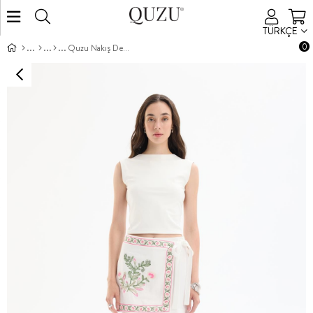
TÜRKÇE
0
Quzu Nakış Detaylı Şort Etek Ekru