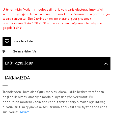
Ürünlerimizin fiyatlarını inceleyebilmeniz ve sipariş oluşturabilmeniz için
sitemize üyeliğinizi tamamlamanız gerekmektedir. Sizi aramızda görmek için
sabırsızlanıyoruz. Site üzerinden online olarak alışveriş yapmak
istemiyorsanız 0542 520 75 10 numaralı toptan mağazamız ile iletişime
geçebilirsiniz.
Favorilere Ekle
Gelince Haber Ver
ÜRÜN ÖZELLIKLERI
HAKKIMIZDA
Trendlerden ilham alan Quzu markası olarak, stilin herkes tarafından
erişilebilir olması amacıyla moda dünyasına yön veriyoruz. Bu
doğrultuda modern kadınların kendi tarzına sahip olmaları için ihtiyaç
duydukları tüm giyim ve aksesuar ürünlerini kalite ve fiyat dengesinde
sunuyoruz.
Devamı...