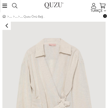
TÜRKÇE
0
Quzu Önü Bağlama Detaylı Bluz Natur