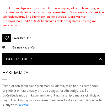
Ürünlerimizin fiyatlarını inceleyebilmeniz ve sipariş oluşturabilmeniz için
sitemize üyeliğinizi tamamlamanız gerekmektedir. Sizi aramızda görmek için
sabırsızlanıyoruz. Site üzerinden online olarak alışveriş yapmak
istemiyorsanız 0542 520 75 10 numaralı toptan mağazamız ile iletişime
geçebilirsiniz.
Favorilere Ekle
Gelince Haber Ver
ÜRÜN ÖZELLIKLERI
HAKKIMIZDA
Trendlerden ilham alan Quzu markası olarak, stilin herkes tarafından
erişilebilir olması amacıyla moda dünyasına yön veriyoruz. Bu
doğrultuda modern kadınların kendi tarzına sahip olmaları için ihtiyaç
duydukları tüm giyim ve aksesuar ürünlerini kalite ve fiyat dengesinde
sunuyoruz.
Devamı...