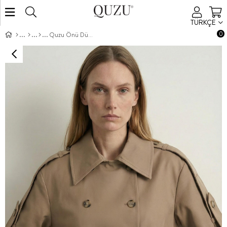
TÜRKÇE
0
Quzu Önü Düğme Ve Kemerli Trençkot Bej