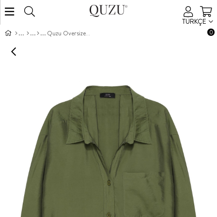
TÜRKÇE
0
Quzu Oversize Gömlek Haki