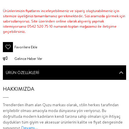
Ürünlerimizin fiyatlarını inceleyebilmeniz ve sipariş oluşturabilmeniz için
sitemize üyeliğinizi tamamlamanız gerekmektedir. Sizi aramızda görmek için
sabırsızlanıyoruz. Site üzerinden online olarak alışveriş yapmak
istemiyorsanız 0542 520 75 10 numaralı toptan mağazamız ile iletişime
geçebilirsiniz.
Favorilere Ekle
Gelince Haber Ver
ÜRÜN ÖZELLIKLERI
HAKKIMIZDA
Trendlerden ilham alan Quzu markası olarak, stilin herkes tarafından
erişilebilir olması amacıyla moda dünyasına yön veriyoruz. Bu
doğrultuda modern kadınların kendi tarzına sahip olmaları için ihtiyaç
duydukları tüm giyim ve aksesuar ürünlerini kalite ve fiyat dengesinde
sunuyoruz.
Devamı...