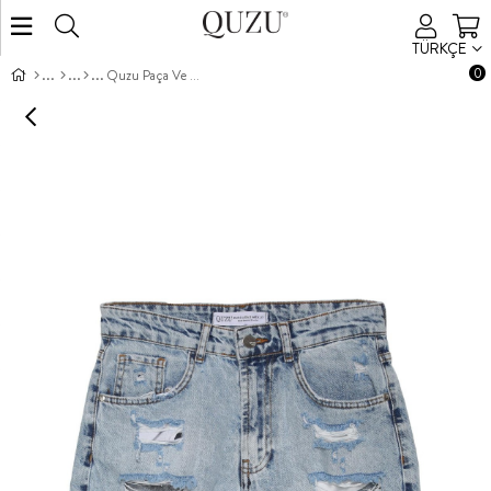
TÜRKÇE
0
Quzu Paça Ve Ön Yırtık Detaylı Şort Mavi