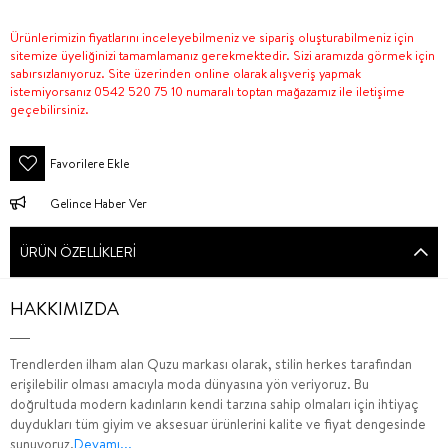
Ürünlerimizin fiyatlarını inceleyebilmeniz ve sipariş oluşturabilmeniz için
sitemize üyeliğinizi tamamlamanız gerekmektedir. Sizi aramızda görmek için
sabırsızlanıyoruz. Site üzerinden online olarak alışveriş yapmak
istemiyorsanız 0542 520 75 10 numaralı toptan mağazamız ile iletişime
geçebilirsiniz.
Favorilere Ekle
Gelince Haber Ver
ÜRÜN ÖZELLIKLERI
HAKKIMIZDA
Trendlerden ilham alan Quzu markası olarak, stilin herkes tarafından
erişilebilir olması amacıyla moda dünyasına yön veriyoruz. Bu
doğrultuda modern kadınların kendi tarzına sahip olmaları için ihtiyaç
duydukları tüm giyim ve aksesuar ürünlerini kalite ve fiyat dengesinde
sunuyoruz.
Devamı...