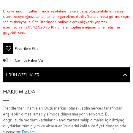
Ürünlerimizin fiyatlarını inceleyebilmeniz ve sipariş oluşturabilmeniz için
sitemize üyeliğinizi tamamlamanız gerekmektedir. Sizi aramızda görmek için
sabırsızlanıyoruz. Site üzerinden online olarak alışveriş yapmak
istemiyorsanız 0542 520 75 10 numaralı toptan mağazamız ile iletişime
geçebilirsiniz.
Favorilere Ekle
Gelince Haber Ver
ÜRÜN ÖZELLIKLERI
HAKKIMIZDA
Trendlerden ilham alan Quzu markası olarak, stilin herkes tarafından
erişilebilir olması amacıyla moda dünyasına yön veriyoruz. Bu
doğrultuda modern kadınların kendi tarzına sahip olmaları için ihtiyaç
duydukları tüm giyim ve aksesuar ürünlerini kalite ve fiyat dengesinde
sunuyoruz.
Devamı...