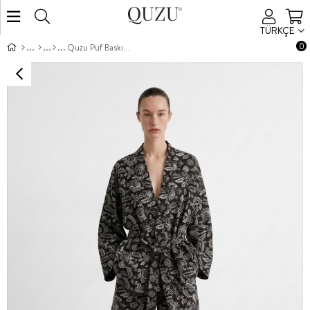
TÜRKÇE
0
Quzu Puf Baskı Detaylı Şort Etek Kahve