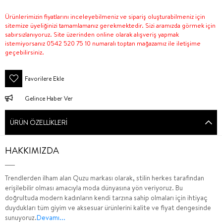
Ürünlerimizin fiyatlarını inceleyebilmeniz ve sipariş oluşturabilmeniz için
sitemize üyeliğinizi tamamlamanız gerekmektedir. Sizi aramızda görmek için
sabırsızlanıyoruz. Site üzerinden online olarak alışveriş yapmak
istemiyorsanız 0542 520 75 10 numaralı toptan mağazamız ile iletişime
geçebilirsiniz.
Favorilere Ekle
Gelince Haber Ver
ÜRÜN ÖZELLIKLERI
HAKKIMIZDA
Trendlerden ilham alan Quzu markası olarak, stilin herkes tarafından
erişilebilir olması amacıyla moda dünyasına yön veriyoruz. Bu
doğrultuda modern kadınların kendi tarzına sahip olmaları için ihtiyaç
duydukları tüm giyim ve aksesuar ürünlerini kalite ve fiyat dengesinde
sunuyoruz.
Devamı...