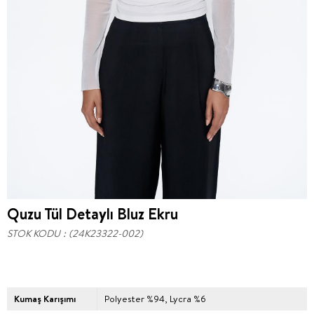
Quzu Tül Detaylı Bluz Ekru
STOK KODU
(24K23322-002)
Kumaş Karışımı
Polyester %94, Lycra %6