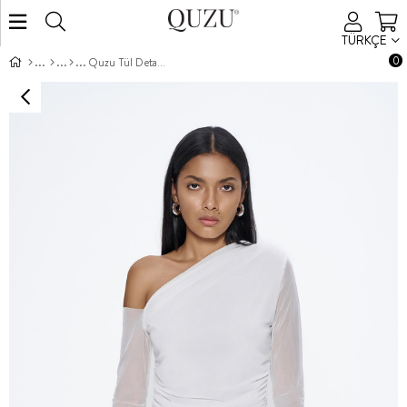
TÜRKÇE
0
Quzu Tül Detaylı Bluz Ekru