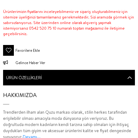
Ürünlerimizin fiyatlarını inceleyebilmeniz ve sipariş oluşturabilmeniz için
sitemize üyeliğinizi tamamlamanız gerekmektedir. Sizi aramızda görmek için
sabırsızlanıyoruz. Site üzerinden online olarak alışveriş yapmak
istemiyorsanız 0542 520 75 10 numaralı toptan mağazamız ile iletişime
geçebilirsiniz.
Favorilere Ekle
Gelince Haber Ver
ÜRÜN ÖZELLIKLERI
HAKKIMIZDA
Trendlerden ilham alan Quzu markası olarak, stilin herkes tarafından
erişilebilir olması amacıyla moda dünyasına yön veriyoruz. Bu
doğrultuda modern kadınların kendi tarzına sahip olmaları için ihtiyaç
duydukları tüm giyim ve aksesuar ürünlerini kalite ve fiyat dengesinde
sunuyoruz.
Devamı...