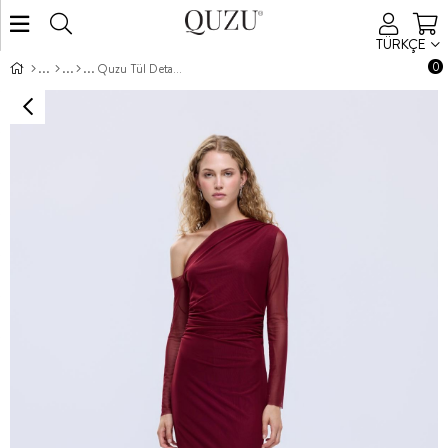
TÜRKÇE
0
Quzu Tül Detaylı Elbise Mürdüm