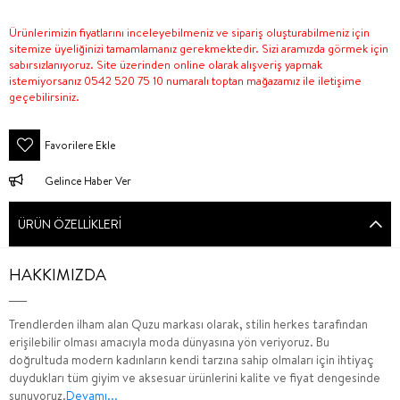
Ürünlerimizin fiyatlarını inceleyebilmeniz ve sipariş oluşturabilmeniz için
sitemize üyeliğinizi tamamlamanız gerekmektedir. Sizi aramızda görmek için
sabırsızlanıyoruz. Site üzerinden online olarak alışveriş yapmak
istemiyorsanız 0542 520 75 10 numaralı toptan mağazamız ile iletişime
geçebilirsiniz.
Favorilere Ekle
Gelince Haber Ver
ÜRÜN ÖZELLIKLERI
HAKKIMIZDA
Trendlerden ilham alan Quzu markası olarak, stilin herkes tarafından
erişilebilir olması amacıyla moda dünyasına yön veriyoruz. Bu
doğrultuda modern kadınların kendi tarzına sahip olmaları için ihtiyaç
duydukları tüm giyim ve aksesuar ürünlerini kalite ve fiyat dengesinde
sunuyoruz.
Devamı...