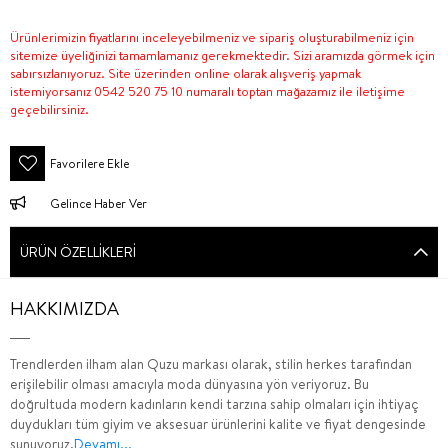
Ürünlerimizin fiyatlarını inceleyebilmeniz ve sipariş oluşturabilmeniz için
sitemize üyeliğinizi tamamlamanız gerekmektedir. Sizi aramızda görmek için
sabırsızlanıyoruz. Site üzerinden online olarak alışveriş yapmak
istemiyorsanız 0542 520 75 10 numaralı toptan mağazamız ile iletişime
geçebilirsiniz.
Favorilere Ekle
Gelince Haber Ver
ÜRÜN ÖZELLIKLERI
HAKKIMIZDA
Trendlerden ilham alan Quzu markası olarak, stilin herkes tarafından
erişilebilir olması amacıyla moda dünyasına yön veriyoruz. Bu
doğrultuda modern kadınların kendi tarzına sahip olmaları için ihtiyaç
duydukları tüm giyim ve aksesuar ürünlerini kalite ve fiyat dengesinde
sunuyoruz.
Devamı...