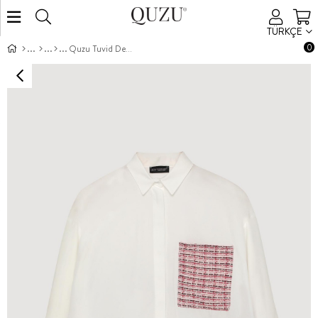
TÜRKÇE
0
Quzu Tuvid Detaylı Gömlek Ekru