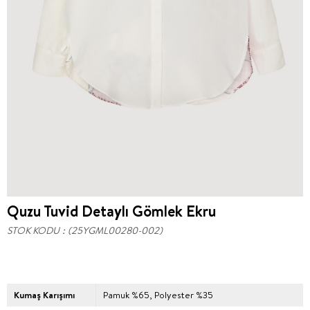
Quzu Tuvid Detaylı Gömlek Ekru
STOK KODU
(25YGML00280-002)
Kumaş Karışımı
Pamuk %65, Polyester %35