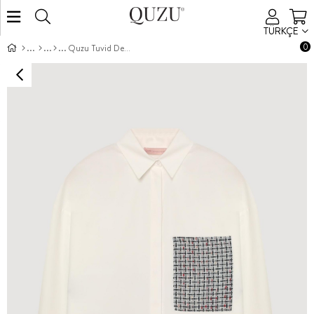
TÜRKÇE
0
Quzu Tuvid Detaylı Gömlek Mavi