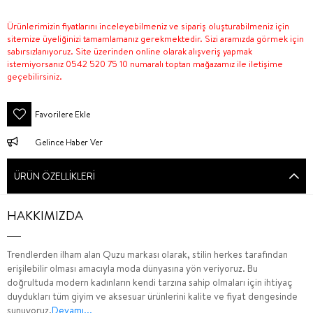
Ürünlerimizin fiyatlarını inceleyebilmeniz ve sipariş oluşturabilmeniz için
sitemize üyeliğinizi tamamlamanız gerekmektedir. Sizi aramızda görmek için
sabırsızlanıyoruz. Site üzerinden online olarak alışveriş yapmak
istemiyorsanız 0542 520 75 10 numaralı toptan mağazamız ile iletişime
geçebilirsiniz.
Favorilere Ekle
Gelince Haber Ver
ÜRÜN ÖZELLIKLERI
HAKKIMIZDA
Trendlerden ilham alan Quzu markası olarak, stilin herkes tarafından
erişilebilir olması amacıyla moda dünyasına yön veriyoruz. Bu
doğrultuda modern kadınların kendi tarzına sahip olmaları için ihtiyaç
duydukları tüm giyim ve aksesuar ürünlerini kalite ve fiyat dengesinde
sunuyoruz.
Devamı...