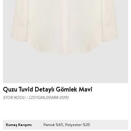
Quzu Tuvid Detaylı Gömlek Mavi
STOK KODU
(25YGML00688-009)
Kumaş Karışımı
Pamuk %65, Polyester %35