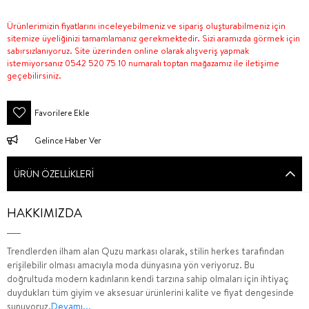
Ürünlerimizin fiyatlarını inceleyebilmeniz ve sipariş oluşturabilmeniz için
sitemize üyeliğinizi tamamlamanız gerekmektedir. Sizi aramızda görmek için
sabırsızlanıyoruz. Site üzerinden online olarak alışveriş yapmak
istemiyorsanız 0542 520 75 10 numaralı toptan mağazamız ile iletişime
geçebilirsiniz.
Favorilere Ekle
Gelince Haber Ver
ÜRÜN ÖZELLIKLERI
HAKKIMIZDA
Trendlerden ilham alan Quzu markası olarak, stilin herkes tarafından
erişilebilir olması amacıyla moda dünyasına yön veriyoruz. Bu
doğrultuda modern kadınların kendi tarzına sahip olmaları için ihtiyaç
duydukları tüm giyim ve aksesuar ürünlerini kalite ve fiyat dengesinde
sunuyoruz.
Devamı...