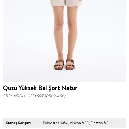
Quzu Yüksek Bel Şort Natur
STOK KODU
(25YSRT00569-466)
Kumaş Karışımı
Polyester %64, Viskon %33, Elastan %3