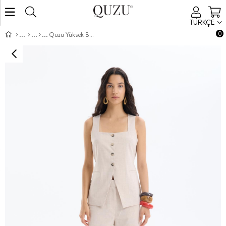
TÜRKÇE
0
Quzu Yüksek Bel Şort Natur