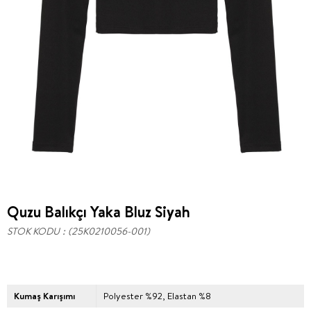
Quzu Balıkçı Yaka Bluz Siyah
STOK KODU
(25K0210056-001)
Kumaş Karışımı
Polyester %92, Elastan %8