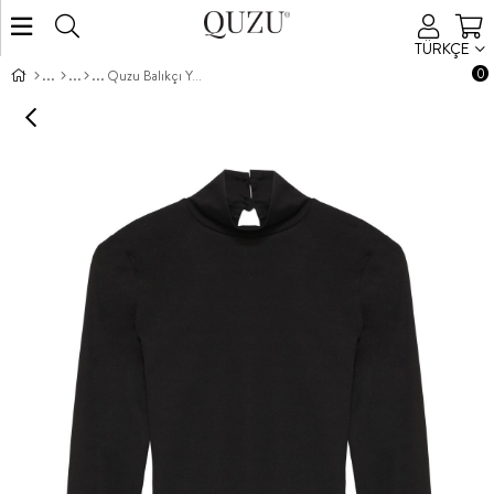
TÜRKÇE
0
Quzu Balıkçı Yaka Bluz Siyah