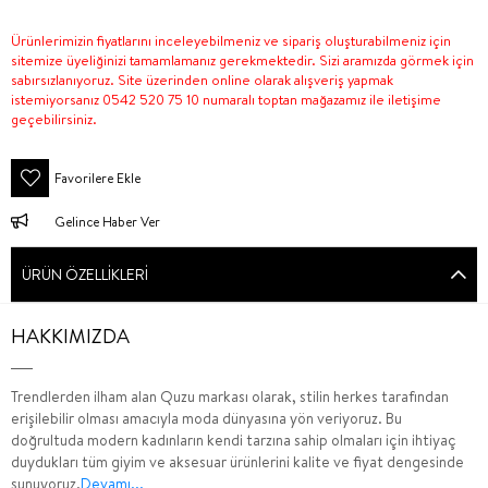
Ürünlerimizin fiyatlarını inceleyebilmeniz ve sipariş oluşturabilmeniz için
sitemize üyeliğinizi tamamlamanız gerekmektedir. Sizi aramızda görmek için
sabırsızlanıyoruz. Site üzerinden online olarak alışveriş yapmak
istemiyorsanız 0542 520 75 10 numaralı toptan mağazamız ile iletişime
geçebilirsiniz.
Favorilere Ekle
Gelince Haber Ver
ÜRÜN ÖZELLIKLERI
HAKKIMIZDA
Trendlerden ilham alan Quzu markası olarak, stilin herkes tarafından
erişilebilir olması amacıyla moda dünyasına yön veriyoruz. Bu
doğrultuda modern kadınların kendi tarzına sahip olmaları için ihtiyaç
duydukları tüm giyim ve aksesuar ürünlerini kalite ve fiyat dengesinde
sunuyoruz.
Devamı...