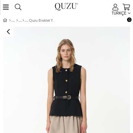
TÜRKÇE
0
Quzu Bisiklet Yaka Kemerli Yelek Siyah