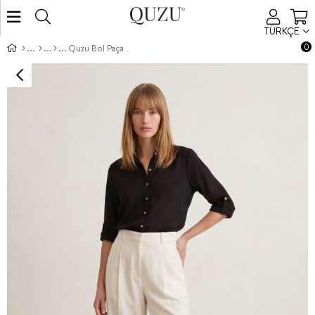
TÜRKÇE
0
Quzu Bol Paça Pantolon Ekru