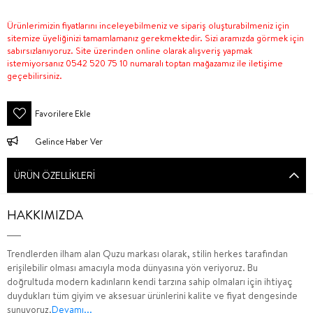
Ürünlerimizin fiyatlarını inceleyebilmeniz ve sipariş oluşturabilmeniz için
sitemize üyeliğinizi tamamlamanız gerekmektedir. Sizi aramızda görmek için
sabırsızlanıyoruz. Site üzerinden online olarak alışveriş yapmak
istemiyorsanız 0542 520 75 10 numaralı toptan mağazamız ile iletişime
geçebilirsiniz.
Favorilere Ekle
Gelince Haber Ver
ÜRÜN ÖZELLIKLERI
HAKKIMIZDA
Trendlerden ilham alan Quzu markası olarak, stilin herkes tarafından
erişilebilir olması amacıyla moda dünyasına yön veriyoruz. Bu
doğrultuda modern kadınların kendi tarzına sahip olmaları için ihtiyaç
duydukları tüm giyim ve aksesuar ürünlerini kalite ve fiyat dengesinde
sunuyoruz.
Devamı...