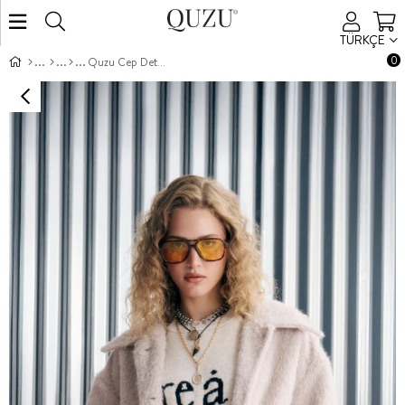
TÜRKÇE
0
Quzu Cep Detaylı Ceket Bej