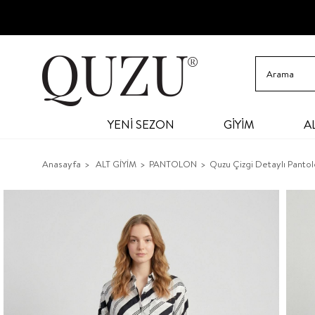
YENİ SEZON
GİYİM
A
Anasayfa
ALT GİYİM
PANTOLON
Quzu Çizgi Detaylı Pantol