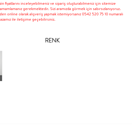
in fiyatlarını inceleyebilmeniz ve sipariş oluşturabilmeniz için sitemize
 tamamlamanız gerekmektedir. Sizi aramızda görmek için sabırsızlanıyoruz.
nden online olarak alışveriş yapmak istemiyorsanız 0542 520 75 10 numaralı
zamız ile iletişime geçebilirsiniz.
RENK