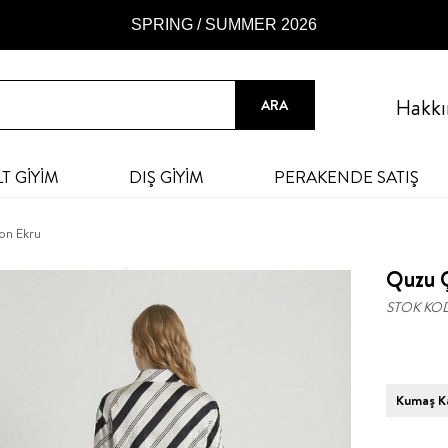
SPRING / SUMMER 2026
Hakkı
LT GİYİM
DIŞ GİYİM
PERAKENDE SATIŞ
on Ekru
Quzu Ç
STOK KO
Kumaş Ka