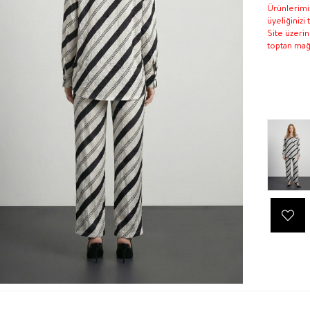
Ürünlerimiz
üyeliğinizi
Site üzeri
toptan mağa