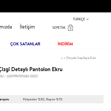
TÜRKÇE
mızda
İletişim
SEPETIM
0
ÇOK SATANLAR
İNDİRİM
< < Önceki Sayfaya Dön
izgi Detaylı Pantolon Ekru
DU
(26YPNT01361-002)
rışımı
Polyester %30, Rayon %70