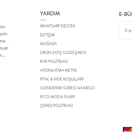
YARDIM
E-BÜ
WHATSAPP DESTEK
kes
 yön
İLETİŞİM
ına
MAĞAZA
esuar
ÜRÜN SATIŞ SÖZLEŞMESİ
...
KVK POLİTİKASI
AYDINLATMA METNİ
İPTAL & İADE KOŞULLARI
GÖNDERİM SÜRESİ & KARGO
IFCO MODA FUARI
ÇEREZ POLİTİKASI