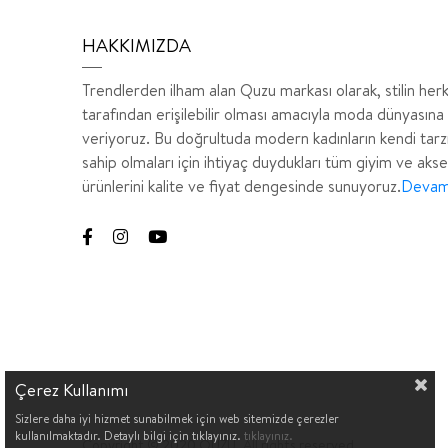
HAKKIMIZDA
Trendlerden ilham alan Quzu markası olarak, stilin her
tarafından erişilebilir olması amacıyla moda dünyasına
veriyoruz. Bu doğrultuda modern kadınların kendi tarz
sahip olmaları için ihtiyaç duydukları tüm giyim ve aks
ürünlerini kalite ve fiyat dengesinde sunuyoruz.
Devamı
Çerez Kullanımı
Sizlere daha iyi hizmet sunabilmek için web sitemizde çerezler
kullanılmaktadır. Detaylı bilgi için tıklayınız.
tıklayınız.
Copyright © 2020 QUZU. All rights reserved.