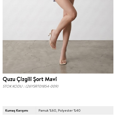
Quzu Çizgili Şort Mavi
STOK KODU
(26YSRT01854-009)
Kumaş Karışımı
Pamuk %60, Polyester %40