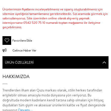
Ürünlerimizin fiyatlarını inceleyebilmeniz ve sipariş oluşturabilmeniz için
sitemize üyeliğinizi tamamlamanız gerekmektedir. Sizi aramızda görmek için
sabırsızlanıyoruz. Site üzerinden online olarak alışveriş yapmak
istemiyorsanız 0542 520 75 10 numaralı toptan mağazamız ile iletişime
geçebilirsiniz.
Favorilere Ekle
Gelince Haber Ver
ÜRÜN ÖZELLIKLERI
HAKKIMIZDA
Trendlerden ilham alan Quzu markası olarak, stilin herkes tarafından
erişilebilir olması amacıyla moda dünyasına yön veriyoruz. Bu
doğrultuda modern kadınların kendi tarzına sahip olmaları için ihtiyaç
duydukları tüm giyim ve aksesuar ürünlerini kalite ve fiyat dengesinde
sunuyoruz.
Devamı...