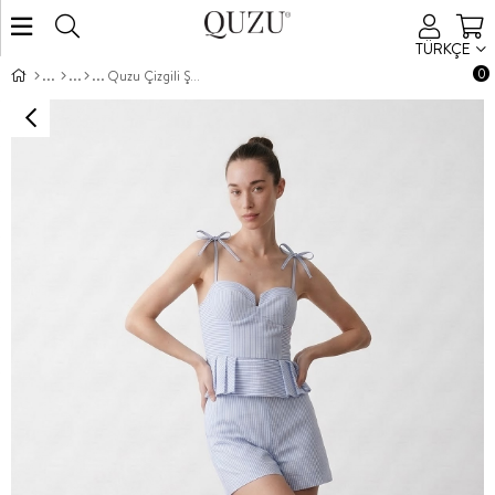
TÜRKÇE
0
Quzu Çizgili Şort Mavi