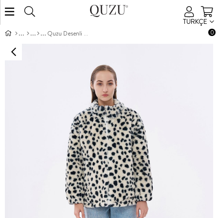
TÜRKÇE
0
Quzu Desenli Peluş Ceket Ekru