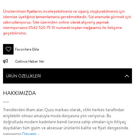
Ürünlerimizin fiyatlarını inceleyebilmeniz ve sipariş oluşturabilmeniz için
sitemize üyeliğinizi tamamlamanız gerekmektedir. Sizi aramızda görmek için
sabırsızlanıyoruz. Site üzerinden online olarak alışveriş yapmak
istemiyorsanız 0542 520 75 10 numaralı toptan mağazamız ile iletişime
geçebilirsiniz.
Favorilere Ekle
Gelince Haber Ver
ÜRÜN ÖZELLIKLERI
HAKKIMIZDA
Trendlerden ilham alan Quzu markası olarak, stilin herkes tarafından
erişilebilir olması amacıyla moda dünyasına yön veriyoruz. Bu
doğrultuda modern kadınların kendi tarzına sahip olmaları için ihtiyaç
duydukları tüm giyim ve aksesuar ürünlerini kalite ve fiyat dengesinde
sunuyoruz.
Devamı...