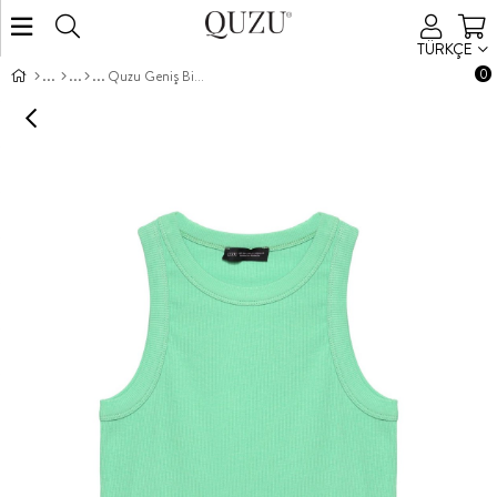
TÜRKÇE
0
Quzu Geniş Biyeli Atlet Mint