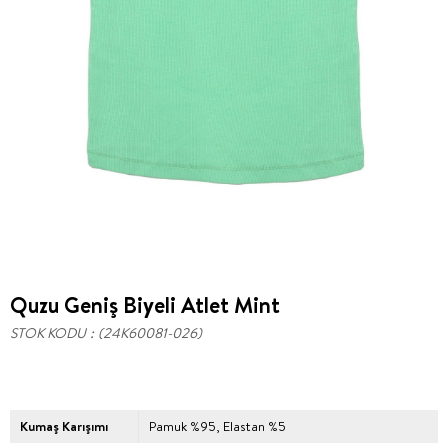
Quzu Geniş Biyeli Atlet Mint
STOK KODU
(24K60081-026)
Kumaş Karışımı
Pamuk %95, Elastan %5