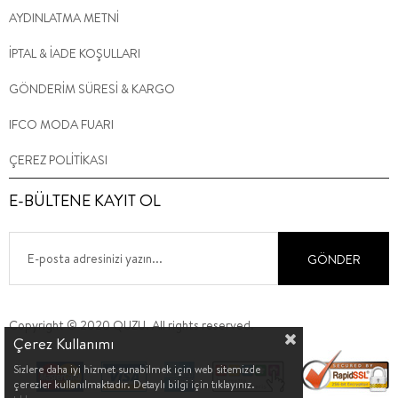
AYDINLATMA METNİ
İPTAL & İADE KOŞULLARI
GÖNDERİM SÜRESİ & KARGO
IFCO MODA FUARI
ÇEREZ POLİTİKASI
E-BÜLTENE KAYIT OL
GÖNDER
Copyright © 2020 QUZU. All rights reserved.
Çerez Kullanımı
Sizlere daha iyi hizmet sunabilmek için web sitemizde
çerezler kullanılmaktadır. Detaylı bilgi için tıklayınız.