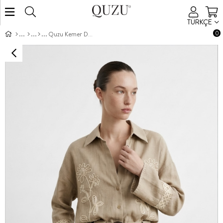
TÜRKÇE
0
Quzu Kemer Detaylı Şort Bej