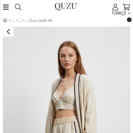
TÜRKÇE
0
Quzu Lastik Aksesuar Detaylı Şort Natur