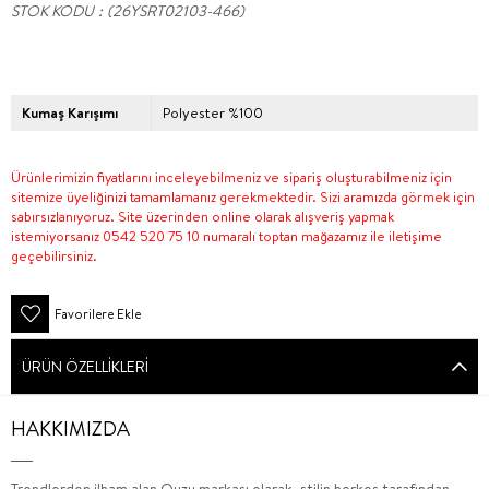
STOK KODU
(26YSRT02103-466)
Kumaş Karışımı
Polyester %100
Ürünlerimizin fiyatlarını inceleyebilmeniz ve sipariş oluşturabilmeniz için
sitemize üyeliğinizi tamamlamanız gerekmektedir. Sizi aramızda görmek için
sabırsızlanıyoruz. Site üzerinden online olarak alışveriş yapmak
istemiyorsanız 0542 520 75 10 numaralı toptan mağazamız ile iletişime
geçebilirsiniz.
Favorilere Ekle
ÜRÜN ÖZELLIKLERI
HAKKIMIZDA