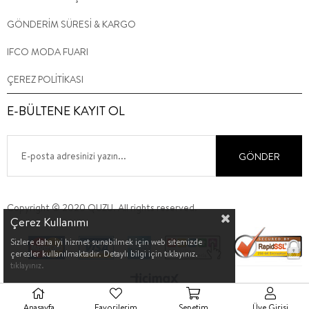
GÖNDERİM SÜRESİ & KARGO
IFCO MODA FUARI
ÇEREZ POLİTİKASI
E-BÜLTENE KAYIT OL
GÖNDER
Copyright © 2020 QUZU. All rights reserved.
Çerez Kullanımı
Sizlere daha iyi hizmet sunabilmek için web sitemizde
çerezler kullanılmaktadır. Detaylı bilgi için tıklayınız.
tıklayınız.
Anasayfa
Favorilerim
Sepetim
Üye Girişi