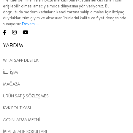
Trendlerden ilham alan Quzu markası olarak, stilin herkes tarafından
erişilebilir olması amacıyla moda dünyasına yön veriyoruz. Bu
doğrultuda modern kadınların kendi tarzına sahip olmaları için ihtiyaç
duydukları tüm giyim ve aksesuar ürünlerini kalite ve fiyat dengesinde
sunuyoruz.
Devamı...
YARDIM
WHATSAPP DESTEK
İLETİŞİM
MAĞAZA
ÜRÜN SATIŞ SÖZLEŞMESİ
KVK POLİTİKASI
AYDINLATMA METNİ
İPTAL & İADE KOŞULLARI