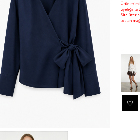
Ürünlerimiz
üyeliğinizi
Site üzeri
toptan mağa