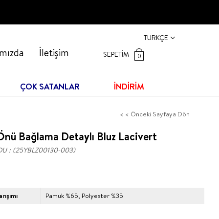
TÜRKÇE
mızda
İletişim
SEPETIM
0
ÇOK SATANLAR
İNDİRİM
< < Önceki Sayfaya Dön
nü Bağlama Detaylı Bluz Lacivert
DU
(25YBLZ00130-003)
rışımı
Pamuk %65, Polyester %35