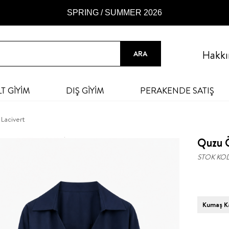
SPRING / SUMMER 2026
Hakkı
LT GİYİM
DIŞ GİYİM
PERAKENDE SATIŞ
Lacivert
Quzu Ö
STOK KO
Kumaş Ka