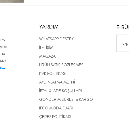
YARDIM
E-BÜ
WHATSAPP DESTEK
kes
 yön
İLETİŞİM
ına
MAĞAZA
esuar
ÜRÜN SATIŞ SÖZLEŞMESİ
...
KVK POLİTİKASI
AYDINLATMA METNİ
İPTAL & İADE KOŞULLARI
GÖNDERİM SÜRESİ & KARGO
IFCO MODA FUARI
ÇEREZ POLİTİKASI