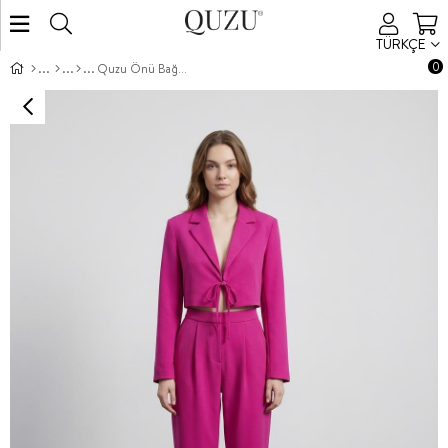
TÜRKÇE
0
Quzu Önü Bağlamalı Crop Ceket Fuşya