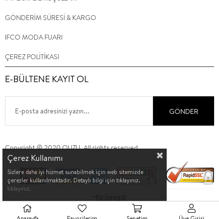
GÖNDERİM SÜRESİ & KARGO
IFCO MODA FUARI
ÇEREZ POLİTİKASI
E-BÜLTENE KAYIT OL
GÖNDER
Copyright © 2020 QUZU. All rights reserved.
Çerez Kullanımı
Sizlere daha iyi hizmet sunabilmek için web sitemizde
çerezler kullanılmaktadır. Detaylı bilgi için tıklayınız.
tıklayınız.
Anasayfa
Favorilerim
Sepetim
Üye Girişi