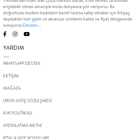
Trendlerden ilham alan Quzu markası olarak, stilin herkes tarafından
erişilebilir olması amacıyla moda dünyasına yön veriyoruz. Bu
doğrultuda modern kadınların kendi tarzına sahip olmaları için ihtiyaç
duydukları tüm giyim ve aksesuar ürünlerini kalite ve fiyat dengesinde
sunuyoruz.
Devamı...
YARDIM
WHATSAPP DESTEK
İLETİŞİM
MAĞAZA
ÜRÜN SATIŞ SÖZLEŞMESİ
KVK POLİTİKASI
AYDINLATMA METNİ
İPTAL & İADE KOŞULLARI