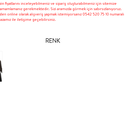
in fiyatlarını inceleyebilmeniz ve sipariş oluşturabilmeniz için sitemize
 tamamlamanız gerekmektedir. Sizi aramızda görmek için sabırsızlanıyoruz.
nden online olarak alışveriş yapmak istemiyorsanız 0542 520 75 10 numaralı
zamız ile iletişime geçebilirsiniz.
RENK