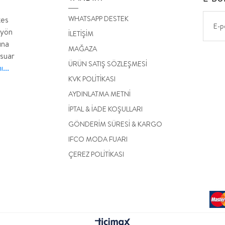
WHATSAPP DESTEK
kes
 yön
İLETİŞİM
ına
MAĞAZA
esuar
ÜRÜN SATIŞ SÖZLEŞMESİ
...
KVK POLİTİKASI
AYDINLATMA METNİ
İPTAL & İADE KOŞULLARI
GÖNDERİM SÜRESİ & KARGO
IFCO MODA FUARI
ÇEREZ POLİTİKASI