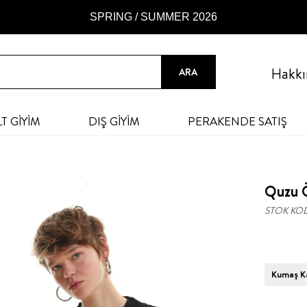
SPRING / SUMMER 2026
Hakkı
LT GİYİM
DIŞ GİYİM
PERAKENDE SATIŞ
Quzu Ö
STOK KO
Kumaş Ka