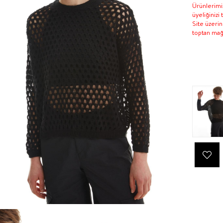
Ürünlerimiz
üyeliğinizi
Site üzeri
toptan mağa