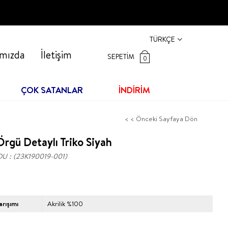
TÜRKÇE
mızda
İletişim
SEPETIM
0
ÇOK SATANLAR
İNDİRİM
< < Önceki Sayfaya Dön
rgü Detaylı Triko Siyah
DU
(23K190019-001)
rışımı
Akrilik %100