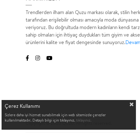
Trendlerden ilham alan Quzu markası olarak, stilin her
tarafından erişilebilir olması amacıyla moda dünyasına
veriyoruz. Bu doğrultuda modern kadınların kendi tarz
sahip olmaları için ihtiyaç duydukları tüm giyim ve aks
ürünlerini kalite ve fiyat dengesinde sunuyoruz.
Devamı
Çerez Kullanımı
Sizlere daha iyi hizmet sunabilmek için web sitemizde çerezler
kullanılmaktadır. Detaylı bilgi için tıklayınız.
tıklayınız.
Copyright © 2020 QUZU. All rights reserved.