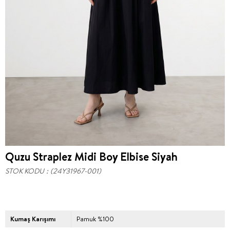
Quzu Straplez Midi Boy Elbise Siyah
STOK KODU
(24Y31967-001)
Kumaş Karışımı
Pamuk %100