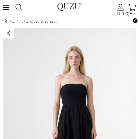
TÜRKÇE
0
Quzu Straplez Midi Boy Elbise Siyah