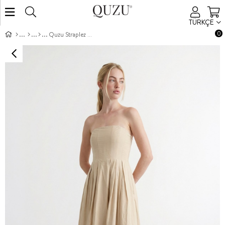
TÜRKÇE
0
Quzu Straplez Midi Boy Elbise Taş