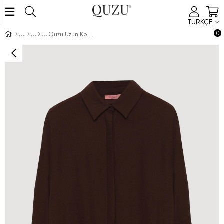
TÜRKÇE
0
Quzu Uzun Kollu Gömlek Kahve