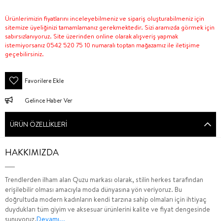
Ürünlerimizin fiyatlarını inceleyebilmeniz ve sipariş oluşturabilmeniz için
sitemize üyeliğinizi tamamlamanız gerekmektedir. Sizi aramızda görmek için
sabırsızlanıyoruz. Site üzerinden online olarak alışveriş yapmak
istemiyorsanız 0542 520 75 10 numaralı toptan mağazamız ile iletişime
geçebilirsiniz.
Favorilere Ekle
Gelince Haber Ver
ÜRÜN ÖZELLIKLERI
HAKKIMIZDA
Trendlerden ilham alan Quzu markası olarak, stilin herkes tarafından
erişilebilir olması amacıyla moda dünyasına yön veriyoruz. Bu
doğrultuda modern kadınların kendi tarzına sahip olmaları için ihtiyaç
duydukları tüm giyim ve aksesuar ürünlerini kalite ve fiyat dengesinde
sunuyoruz.
Devamı...