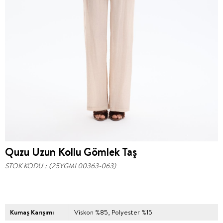
Quzu Uzun Kollu Gömlek Taş
STOK KODU
(25YGML00363-063)
Kumaş Karışımı
Viskon %85, Polyester %15