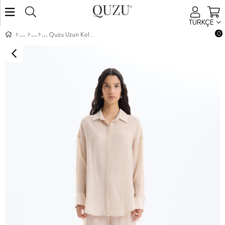
TÜRKÇE
0
Quzu Uzun Kollu Gömlek Taş